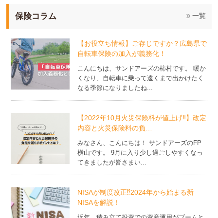
保険コラム
一覧
【お役立ち情報】ご存じですか？広島県で
自転車保険の加入が義務化！
こんにちは、サンドアーズの柿村です。 暖か
くなり、自転車に乗って遠くまで出かけたく
なる季節になりましたね...
【2022年10月火災保険料が値上げ‼】改定
内容と火災保険料の負…
みなさん、こんにちは！ サンドアーズのFP
横山です。 9月に入り少し過ごしやすくなっ
てきましたが皆さまい...
NISAが制度改正⁉2024年から始まる新
NISAを解説！
近年、積み立て投資での資産運用がブームと