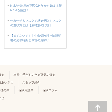
NISAが制度改正⁉2024年から始まる新
NISAを解説！
年末年始もマスクで感染予防！マスク
の選び方とは【素材別の比較】
【捨てないで！】生命保険料控除証明
書の受領時期と保管のお願い
備え
出産・子どものケガ病気の備え
表あいさつ
スタッフ紹介
客様の声
保険用語集
保険コラム
わせ