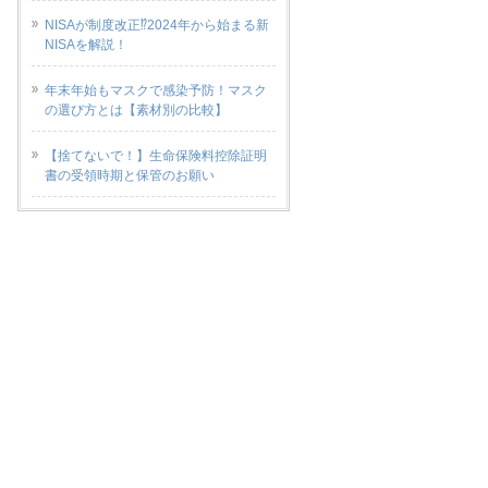
NISAが制度改正⁉2024年から始まる新
NISAを解説！
年末年始もマスクで感染予防！マスク
の選び方とは【素材別の比較】
【捨てないで！】生命保険料控除証明
書の受領時期と保管のお願い