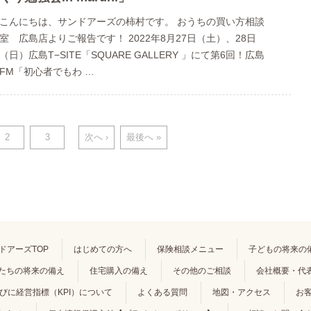
こんにちは、サンドアーズの柿村です。 おうちの買い方相談
室 広島店よりご報告です！ 2022年8月27日（土）、28日
（日）広島T−SITE「SQUARE GALLERY 」にて第6回！広島
FM「初心者でもわ …
2
3
次へ ›
最後へ »
ドアーズTOP
はじめての方へ
保険相談メニュー
子どもの将来の
たちの将来の備え
住宅購入の備え
その他のご相談
会社概要・代
゙に経営指標（KPI）について
よくある質問
地図・アクセス
お