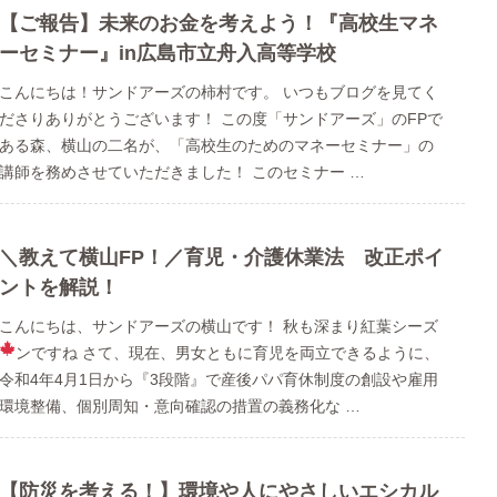
【ご報告】未来のお金を考えよう！『高校生マネ
ーセミナー』in広島市立舟入高等学校
こんにちは！サンドアーズの柿村です。 いつもブログを見てく
ださりありがとうございます！ この度「サンドアーズ」のFPで
ある森、横山の二名が、「高校生のためのマネーセミナー」の
講師を務めさせていただきました！ このセミナー …
＼教えて横山FP！／育児・介護休業法 改正ポイ
ントを解説！
こんにちは、サンドアーズの横山です！ 秋も深まり紅葉シーズ
ンですね
さて、現在、男女ともに育児を両立できるように、
令和4年4月1日から『3段階』で産後パパ育休制度の創設や雇用
環境整備、個別周知・意向確認の措置の義務化な …
【防災を考える！】環境や人にやさしいエシカル